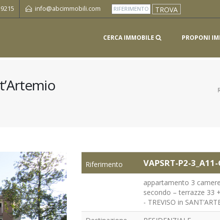
 9215
info@abcimmobili.com
CERCA IMMOBILE
PROPONI IM
t’Artemio
VAPSRT-P2-3_A11-
Riferimento
appartamento 3 camere
secondo – terrazze 33 
- TREVISO in SANT’AR