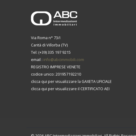
Via Roma n° 73/I
Carità di Villorba (TV)
Tel: (+39) 335 197 9215
email :
info@abcimmobili.com
REGISTRO IMPRESE VENETE
codice unico: 201957192210
clicca qui per visualizzare la GAXETA UFICIALE
clicca qui per visualizzare il CERTIFICATO AEI
© 2026 ABC Intermediazioni immobiliari. All Rights Reser