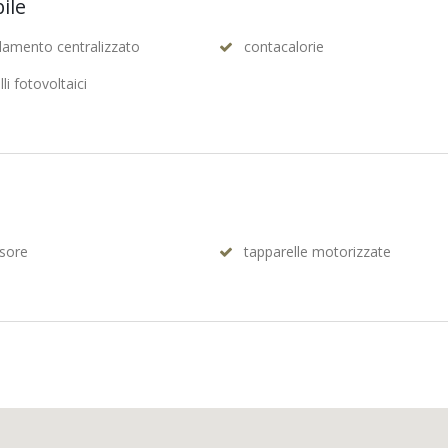
ile
ldamento centralizzato
contacalorie
li fotovoltaici
sore
tapparelle motorizzate