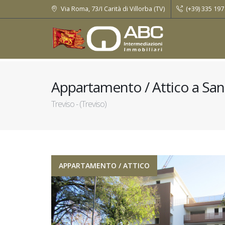
Via Roma, 73/I Carità di Villorba (TV)
(+39) 335 197
Appartamento / Attico
a San
Treviso - (Treviso)
APPARTAMENTO / ATTICO