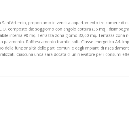
na Sant’Artemio, proponiamo in vendita appartamento tre camere di n
DO, composto da: soggiorno con angolo cottura (36 mq), disimpegno
tabile interna 90 mq. Terrazza zona giorno 32,60 mq. Terrazza zona n
 a pavimento. Raffrescamento tramite split. Classe energetica A4. Im
o della funzionalità delle parti comuni e degli impianti di riscaldamen
lizzati. Ciascuna unità sarà dotata di un rilevatore per i consumi effe