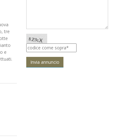
uova
, tre
otte
pianto
to e
ttuati.