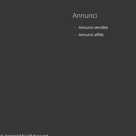
Annunci
Annunci vendite
Annunci affitti
ved. powered by
lafutura.net